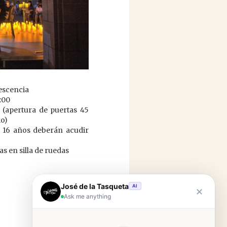
lescencia
1:00
 (apertura de puertas 45
io)
e 16 años deberán acudir
as en silla de ruedas
José de la Tasqueta
AI
Ask me anything