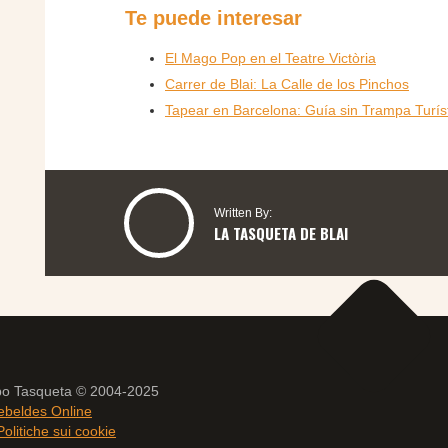
Te puede interesar
El Mago Pop en el Teatre Victòria
Carrer de Blai: La Calle de los Pinchos
Tapear en Barcelona: Guía sin Trampa Turís
Written By:
LA TASQUETA DE BLAI
po Tasqueta © 2004-2025
ebeldes Online
Politiche sui cookie