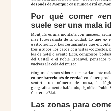
después de Montjuïc casi nunca está en Mon
Por qué comer «en
suele ser una mala i
Montjuïc es una montaña con museos, jardines
más fotografiada de la ciudad. Lo que
no
es
gastronómico. Los restaurantes que encontra
tres grupos: los caros con vistas (correctos,
los de hotel o evento (Fira, congresos, bodas)
del Castell o el Poble Espanyol, pensados 
vuelvas a la cola del museo.
Ninguno de esos sitios es necesariamente malo.
comer barcelonés de verdad
, con buen produ
sentirte un número de mesa, lo lógic
geográficamente hablando, significa Poble 
Carrer de Blai.
Las zonas para come