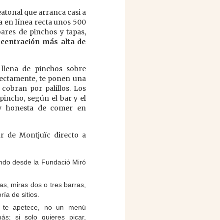
eatonal que arranca casi a
ja en línea recta unos 500
ares de pinchos y tapas,
ncentración más alta de
a llena de pinchos sobre
rectamente, te ponen una
 cobran por palillos. Los
pincho, según el bar y el
 y honesta de comer en
ar de Montjuïc directo a
do desde la Fundació Miró
s, miras dos o tres barras,
ría de sitios.
te apetece, no un menú
ás; si solo quieres picar,