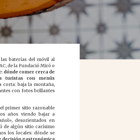
las baterías del móvil al
AC, de la Fundació Miró o
e:
dónde comer cerca de
a turistas con menús
a corta: baja la montaña,
antes con fotos brillantes
el primer sitio razonable
mos años viendo bajar a
añol», desorientados en
 de algún sitio carísimo
os los locales: dónde se
r decisión gastronómica