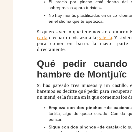
El precio por pincho está dentro del e
sobreprecios «para turistas».
No hay menús plastificados en cinco idiomas
en el idioma que te apetezca.
Si quieres ver lo que tenemos sin compromi
carta
o echar un vistazo a la
galería
. Y si vie
para comer en barra: la mayor parte 
directamente.
Qué pedir cuando
hambre de Montjuïc
Si has pateado tres museos y un castillo, e
haremos es decirte qué pedir para recuperart
un menú, es la forma en la que comemos los de
Empieza con dos pinchos «de pacienci
tortilla, algo de queso curado. Comida 
pensar.
Sigue con dos pinchos «de gracia»
: lo q