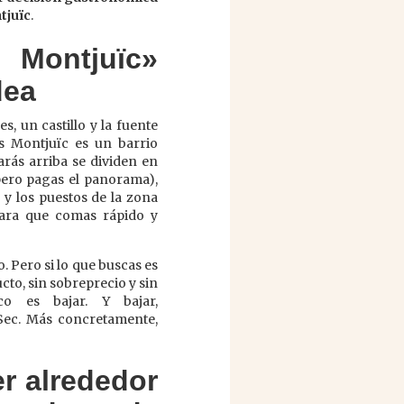
tjuïc
.
 Montjuïc»
dea
, un castillo y la fuente
 Montjuïc es un barrio
rás arriba se dividen en
 pero pagas el panorama),
 y los puestos de la zona
para que comas rápido y
 Pero si lo que buscas es
cto, sin sobreprecio y sin
o es bajar. Y bajar,
Sec. Más concretamente,
r alrededor