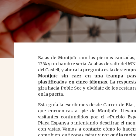
Bajas de Montjuïc con las piernas cansadas, 
12% y un hambre seria. Acabas de salir del MN
del Castell, y ahora la pregunta es la de siempr
Montjuïc sin caer en una trampa par
plastificados en cinco idiomas
. La respuest
gira hacia Poble Sec y olvídate de los restaur
en la puerta.
Esta guía la escribimos desde Carrer de Blai, 
que encuentras al pie de Montjuïc. Lleva
visitantes confundidos por el «Pueblo Esp
Plaça Espanya o intentando descifrar el menú
con vistas. Vamos a contarte cómo lo hacem
come bien, qué zonas evitar, y por qué
la mejo