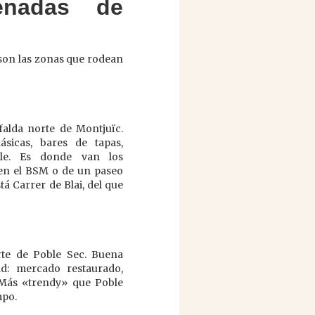
enadas de
s son las zonas que rodean
falda norte de Montjuïc.
lásicas, bares de tapas,
ble. Es donde van los
en el BSM o de un paseo
stá Carrer de Blai, del que
rte de Poble Sec. Buena
ad: mercado restaurado,
. Más «trendy» que Poble
mpo.