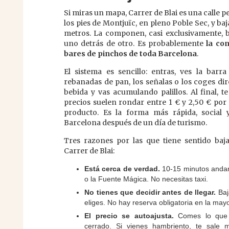
Si miras un mapa, Carrer de Blai es una calle p
los pies de Montjuïc, en pleno Poble Sec, y ba
metros. La componen, casi exclusivamente, b
uno detrás de otro. Es probablemente
la co
bares de pinchos de toda Barcelona
.
El sistema es sencillo: entras, ves la barr
rebanadas de pan, los señalas o los coges di
bebida y vas acumulando palillos. Al final, te
precios suelen rondar entre 1 € y 2,50 € por 
producto. Es la forma más rápida, social
Barcelona después de un día de turismo.
Tres razones por las que tiene sentido baj
Carrer de Blai:
Está cerca de verdad.
10-15 minutos andan
o la Fuente Mágica. No necesitas taxi.
No tienes que decidir antes de llegar.
Baja
eliges. No hay reserva obligatoria en la mayo
El precio se autoajusta.
Comes lo que 
cerrado. Si vienes hambriento, te sale m