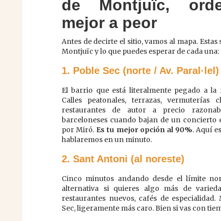
de Montjuïc, ord
mejor a peor
Antes de decirte el sitio, vamos al mapa. Esta
Montjuïc y lo que puedes esperar de cada una:
1. Poble Sec (norte / Av. Paral·lel)
El barrio que está literalmente pegado a la 
Calles peatonales, terrazas, vermuterías c
restaurantes de autor a precio razona
barceloneses cuando bajan de un concierto 
por Miró.
Es tu mejor opción al 90%
. Aquí e
hablaremos en un minuto.
2. Sant Antoni (al noreste)
Cinco minutos andando desde el límite no
alternativa si quieres algo más de varied
restaurantes nuevos, cafés de especialidad
Sec, ligeramente más caro. Bien si vas con tie