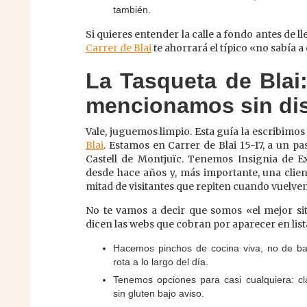
también.
Si quieres entender la calle a fondo antes de ll
Carrer de Blai
te ahorrará el típico «no sabía a
La Tasqueta de Blai:
mencionamos sin di
Vale, juguemos limpio. Esta guía la escribimos
Blai
. Estamos en Carrer de Blai 15-17, a un pa
Castell de Montjuïc. Tenemos Insignia de E
desde hace años y, más importante, una clien
mitad de visitantes que repiten cuando vuelven 
No te vamos a decir que somos «el mejor sit
dicen las webs que cobran por aparecer en lista
Hacemos pinchos de cocina viva, no de barr
rota a lo largo del día.
Tenemos opciones para casi cualquiera: clá
sin gluten bajo aviso.