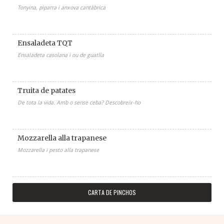
Tonyina, piparra i anxova cantàbrica
Ensaladeta TQT
Ensaladeta casolana i ou de guatlla
Truita de patates
De tota la vida. Amb o sense ceba? Descobreix-ho
Mozzarella alla trapanese
Mozzarella i pesto alla trapanese
CARTA DE PINCHOS