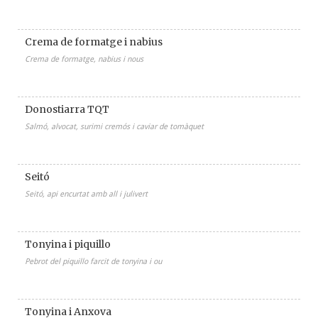
Crema de formatge i nabius
Crema de formatge, nabius i nous
Donostiarra TQT
Salmó, alvocat, surimi cremós i caviar de tomàquet
Seitó
Seitó, api encurtat amb all i julivert
Tonyina i piquillo
Pebrot del piquillo farcit de tonyina i ou
Tonyina i Anxova