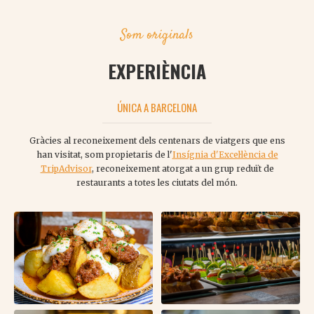
Som originals
EXPERIÈNCIA
ÚNICA A BARCELONA
Gràcies al reconeixement dels centenars de viatgers que ens
han visitat, som propietaris de l'
Insígnia d'Excel·lència de
TripAdvisor
, reconeixement atorgat a un grup reduït de
restaurants a totes les ciutats del món.