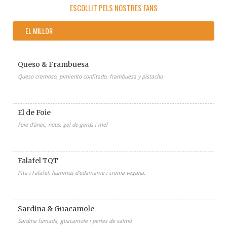
ESCOLLIT PELS NOSTRES FANS
EL MILLOR
Queso & Frambuesa
Queso cremoso, pimiento confitado, frambuesa y pistacho
El de Foie
Foie d'ànec, nous, gel de gerds i mel
Falafel TQT
Pita i Falafel, hummus d'edamame i crema vegana.
Sardina & Guacamole
Sardina fumada, guacamole i perles de salmó