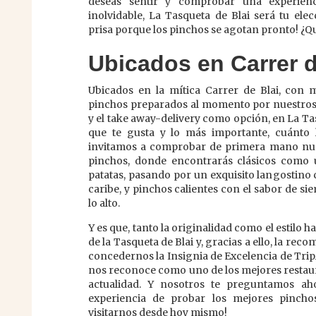
deseas sentir y comprobar una experien
inolvidable, La Tasqueta de Blai será tu elecc
prisa porque los pinchos se agotan pronto! ¿Q
Ubicados en Carrer d
Ubicados en la mítica Carrer de Blai, con 
pinchos preparados al momento por nuestros 
y el take away-delivery como opción, en La Ta
que te gusta y lo más importante, cuánto lo
invitamos a comprobar de primera mano nue
pinchos, donde encontrarás clásicos como u
patatas, pasando por un exquisito langostino c
caribe, y pinchos calientes con el sabor de 
lo alto.
Y es que, tanto la originalidad como el estilo 
de la Tasqueta de Blai y, gracias a ello, la rec
concedernos la Insignia de Excelencia de Tri
nos reconoce como uno de los mejores restaur
actualidad. Y nosotros te preguntamos ahor
experiencia de probar los mejores pinch
visitarnos desde hoy mismo!