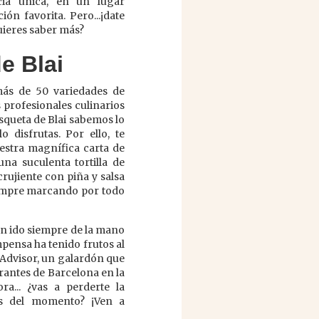
cia única, en un lugar
ión favorita. Pero...¡date
uieres saber más?
e Blai
más de 50 variedades de
profesionales culinarios
squeta de Blai sabemos lo
 disfrutas. Por ello, te
stra magnífica carta de
na suculenta tortilla de
rujiente con piña y salsa
siempre marcando por todo
han ido siempre de la mano
ompensa ha tenido frutos al
pAdvisor, un galardón que
antes de Barcelona en la
a... ¿vas a perderte la
os del momento? ¡Ven a