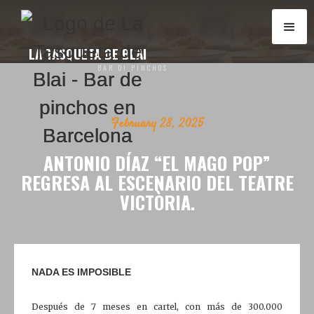
LA TASQUETA DE BLAI
LA TASQUETA DE BLAI
LA TASQUETA DE BLAI
BAR DI PINCHOS
BAR DI PINCHOS
BAR DI PINCHOS
February 28, 2025
ANTONIO DÍAZ “EL MAGO POP”
REGRESA AL ESCENARIO DEL TEATRE
VICTÒRIA.
NADA ES IMPOSIBLE
Después de 7 meses en cartel, con más de 300.000