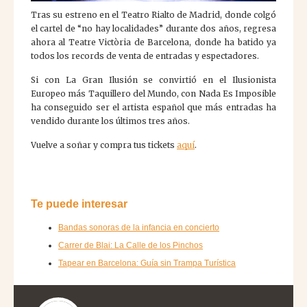
Tras su estreno en el Teatro Rialto de Madrid, donde colgó
el cartel de “no hay localidades” durante dos años, regresa
ahora al Teatre Victòria de Barcelona, donde ha batido ya
todos los records de venta de entradas y espectadores.
Si con La Gran Ilusión se convirtió en el Ilusionista
Europeo más Taquillero del Mundo, con Nada Es Imposible
ha conseguido ser el artista español que más entradas ha
vendido durante los últimos tres años.
José de la Tasqueta
AI
Ask me anything
Vuelve a soñar y compra tus tickets
aquí
.
Te puede interesar
Bandas sonoras de la infancia en concierto
José de la Tasqueta
Hola! ¿Cómo te podemos ayudar hoy?
Carrer de Blai: La Calle de los Pinchos
🤖 You're chatting with an AI assistant, not a person.
Tapear en Barcelona: Guía sin Trampa Turística
Your messages are processed automatically.
¿Puedo reservar?