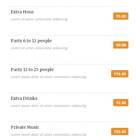
Extra Hour
15.00
Lorem sit amet consectetur adipiscing.
Party 6 to 12 people
59.99
Lorem sit amet consectetur adipiscing.
José de la Tasqueta
AI
Party 12 to 25 people
Ask me anything
115.00
Lorem ipsum dolor sit amet consectetur adipiscing.
Extra Drinks
15.00
Lorem ipsum dolor sit amet consectetur adipiscing.
José de la Tasqueta
Hola! ¿Cómo te podemos ayudar hoy?
🤖 You're chatting with an AI assistant, not a person.
Private Music
Your messages are processed automatically.
155.00
Lorem ipsum dolor sit amet consectetur adipiscing.