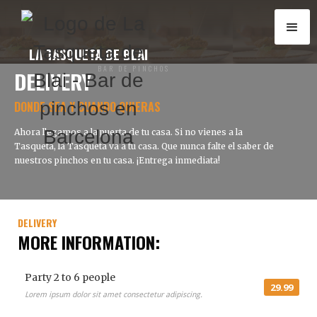
LA TASQUETA DE BLAI
BAR DE PINCHOS
DELIVERY
DONDE SEA Y CUANDO QUIERAS
Ahora llegamos a la puerta de tu casa. Si no vienes a la
Tasqueta, la Tasqueta va a tu casa. Que nunca falte el saber de
nuestros pinchos en tu casa. ¡Entrega inmediata!
DELIVERY
MORE INFORMATION:
Party 2 to 6 people
29.99
Lorem ipsum dolor sit amet consectetur adipiscing.